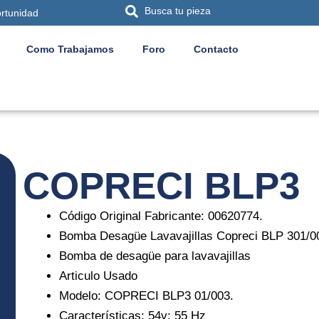
Busca tu pieza
ortunidad
Como Trabajamos
Foro
Contacto
COPRECI BLP3
Código Original Fabricante: 00620774.
Bomba Desagüe Lavavajillas Copreci BLP 301/
Bomba de desagüe para lavavajillas
Articulo Usado
Modelo: COPRECI BLP3 01/003.
Características: 54v; 55 Hz