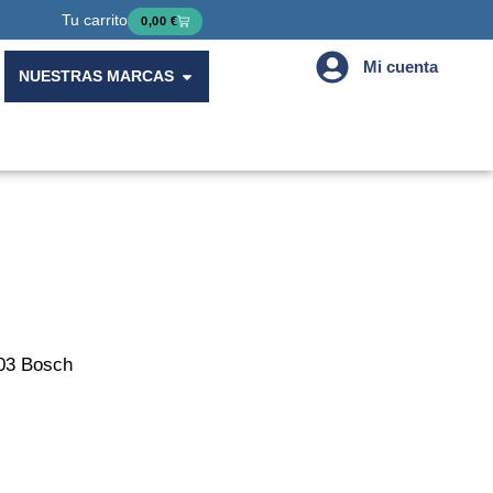
Tu carrito
Cart
0,00
€
Mi cuenta
Open Nuestras Marcas
NUESTRAS MARCAS
003 Bosch