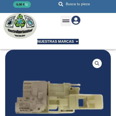
Ir
Busca tu pieza
Cart
0,00
€
al
contenido
Como Trabajamos
Open Nuestras Marcas
NUESTRAS MARCAS